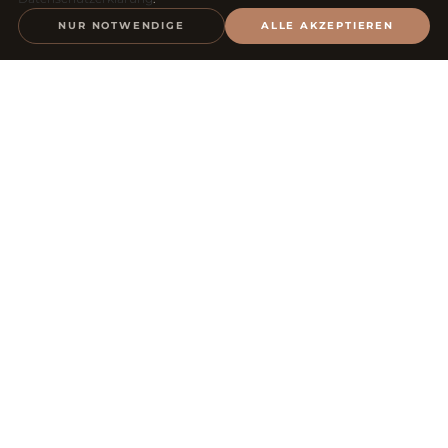
Glow mit Struktur
NUR NOTWENDIGE
ALLE AKZEPTIEREN
Von HydraFacial bis Microneedling bleibt der Ablauf
klar, ruhig und ergebnisorientiert.
DAS TEAM
GEMEINSAM FÜR IHREN
PERFEKTEN MOMENT.