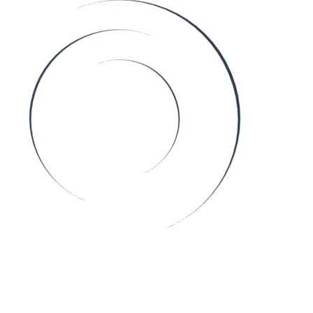
Startseite
Behandlungen
Signature Treatments
Preisliste
Studio & Team
Beauty Journal
Jetzt buchen
REVIDERM Shop
REVIDERM Shop
Jetzt buchen
EST. 2013
Dein natürlicher
Glow
, perfektioniert